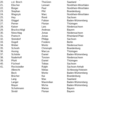
20.
v.d. Broch
Thorsten
Saarland
21.
Elischer
Lennart
Nordrhein-Westfalen
22.
Bürger
Paul
Nordrhein-Westfalen
23.
Stephan
Phil
Brandenburg
24.
Wegrzyk
Marc
Nordrhein-Westfalen
25.
Hey
René
Sachsen
26.
Göggel
Fabian
Baden-Würtemberg
27.
Perner
Florian
Thüringen
28.
Kaiser
Lars
Niedersachsen
29.
Bruckschlögl
Andreas
Bayern
30.
Nieschlag
Jonas
Niedersachsen
31.
Poetsch
Jonas
Rheinland-Pfalz
32.
Steindorf
Philipp
Sachsen
33.
Gogoll
Frederic
Berlin
34.
Weber
Moritz
Niedersachsen
35.
Schroth
Christoph
Brandenburg
36.
Assing
Marcus
Thüringen
37.
Schöttle
Daniel
Baden-Würtemberg
38.
Naderhoff
Torsten
Niedersachsen
39.
Pfuhl
Daniel
Thüringen
40.
Füchsel
Tobias
Sachsen
41.
Recksiedler
Ralph
Sachsen-Anhalt
Albrecht
Niklas
Schleswig-Holstein
Beck
Moritz
Baden-Würtemberg
Brücher
Kai
Brandenburg
Lang
Max
Saarland
Langer
Maximilian
Baden-Würtemberg
Mayer
Micha
Baden-Würtemberg
Schuhmann
Marius
Bayern
Strobl
Florian
Bayern