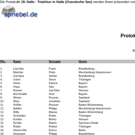
Die Protokolle
18. Halle - Triathlon in Halle (Osendorfer See)
werden Ihnen präsentiert vo
Protok
G
Plg.
Name
Vorname
Verein
1.
Löschke
Franz
Brandenburg
2.
Melcher
Peter
Mecklenburg-Vorpommern
3.
Zachäus
Stefan
Brandenburg
4.
Ickert
Steve
Thüringen
5.
Heinz
Patrick
Bayern
6.
Haas
Alex
Bayern
7.
Kistner
Jan-Eike
Hessen
8.
Buchstaller
Axel
Bayern
9.
Winter
Rouven
Saarland
10.
Marx
Jonathan
Saarland
11.
Höfflin
Rouven
Baden-Würtemberg
12.
Bahlke
Philipp
Mecklenburg-Vorpommern
13.
Willy
Marius
Baden-Würtemberg
14.
Schneider
Robin
Thüringen
15.
Kordes
Moritz
Hessen
16.
Eichler
Martin
Sachsen-Anhalt
16.
Röder
Robert
Thüringen
18.
Hentschler
Enrico
Berlin
19.
Heumann
Philipp
Brandenburg